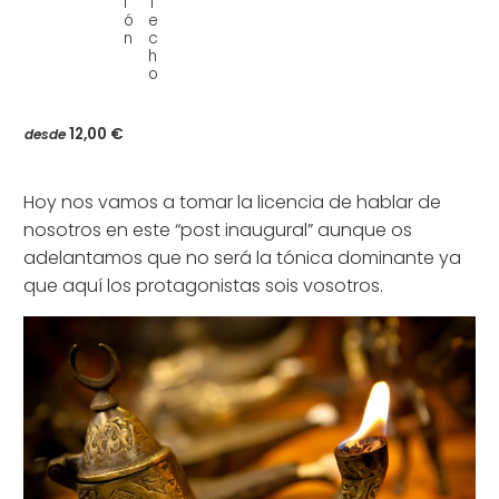
i
T
ó
e
n
c
h
o
12,00 €
desde
Hoy nos vamos a tomar la licencia de hablar de
nosotros en este “post inaugural” aunque os
adelantamos que no será la tónica dominante ya
que aquí los protagonistas sois vosotros.