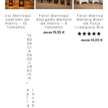
Farol Marroquí
Farol Marroquí
Farol Marroquí
Cuadrado de
Alargado Menara
Menara Blanca
Hierro - 10
de Hierro - 9
de Forja
Tamaños
Tamaños
| Lámpara Árab
19,95 €
desde
1
(1)
TE
r
ND
14,00 €
desde
EN
CI
s
A
EN
ñ
DE
C
OR
s
AC
t
IÓ
N
t
A
L
p
a
l
l
v
i
a
s
q
b