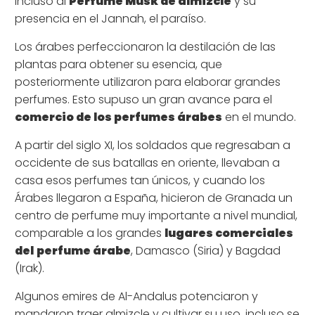
incluso al
Perfume Musk de almizcle
y su
presencia en el Jannah, el paraíso.
Los árabes perfeccionaron la destilación de las
plantas para obtener su esencia, que
posteriormente utilizaron para elaborar grandes
perfumes. Esto supuso un gran avance para el
comercio de los perfumes árabes
en el mundo.
A partir del siglo XI, los soldados que regresaban a
occidente de sus batallas en oriente, llevaban a
casa esos perfumes tan únicos, y cuando los
Árabes llegaron a España, hicieron de Granada un
centro de perfume muy importante a nivel mundial,
comparable a los grandes
lugares comerciales
del
perfume árabe
, Damasco (Siria) y Bagdad
(Irak).
Algunos emires de Al-Andalus potenciaron y
mandaron traer almizcle y cultivar su uso, incluso se