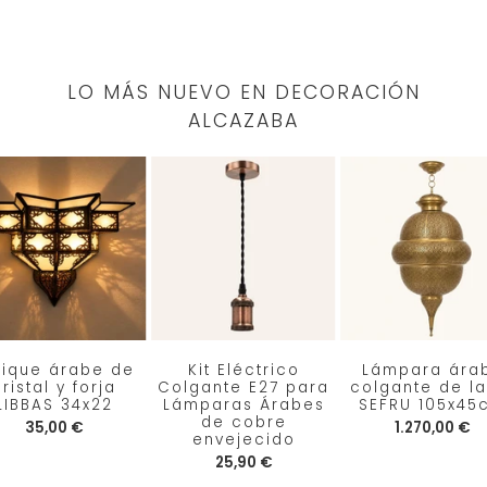
LO MÁS NUEVO EN DECORACIÓN
ALCAZABA
lique árabe de
Kit Eléctrico
Lámpara ára
ristal y forja
Colgante E27 para
colgante de la
LIBBAS 34x22
Lámparas Árabes
SEFRU 105x45
de cobre
35,00 €
1.270,00 €
envejecido
25,90 €