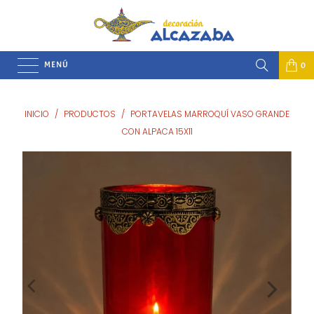
MENÚ
0
INICIO
/
PRODUCTOS
/
PORTAVELAS MARROQUÍ VASO GRANDE
CON ALPACA 15X11