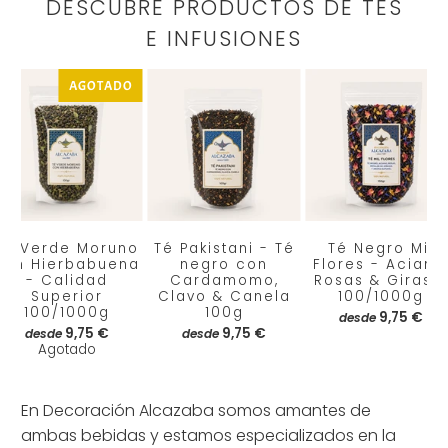
DESCUBRE PRODUCTOS DE TÉS
E INFUSIONES
AGOTADO
Té Verde Moruno
Té Pakistani - Té
Té Negro Mil
con Hierbabuena
negro con
Flores - Aciano
- Calidad
Cardamomo,
Rosas & Giraso
Superior
Clavo & Canela
100/1000g
100/1000g
100g
9,75 €
desde
9,75 €
9,75 €
desde
desde
Agotado
En Decoración Alcazaba somos amantes de
ambas bebidas y estamos especializados en la