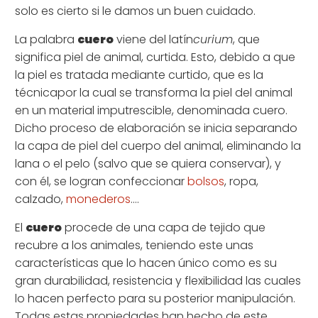
solo es cierto si le damos un buen cuidado.
La palabra
cuero
viene del latín
curium
,
que
significa piel de animal, curtida. Esto, debido a que
la piel es tratada mediante curtido, que es la
técnica
por la cual se transforma la piel del animal
en un material imputrescible, denominada cuero.
Dicho proceso de elaboración se inicia separando
la capa de piel del cuerpo del animal, eliminando la
lana o el pelo (salvo que se quiera conservar), y
con él, se logran confeccionar
bolsos
, ropa,
calzado,
monederos
….
El
cuero
procede de una capa de tejido que
recubre a los animales, teniendo este unas
características que lo hacen único como es su
gran durabilidad, resistencia y flexibilidad las cuales
lo hacen perfecto para su posterior manipulación.
Todas estas propiedades han hecho de este