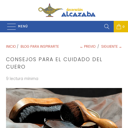
MENÚ
0
INICIO
/
BLOG PARA INSPIRARTE
← PREVIO
/
SIGUIENTE →
CONSEJOS PARA EL CUIDADO DEL
CUERO
9 lectura mínima