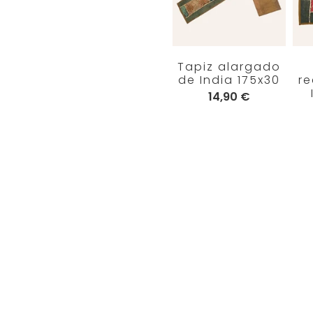
Tapiz
Tapiz alargado
rectangular
de India 175x30
r
150x50 varios
14,90 €
colores
11,90 €