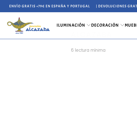
ENVÍO GRATIS +79€ EN ESPAÑA Y PORTUGAL
| DEVOLUCIONES GRAT
INICIO
/
BLOG PARA INSPIRARTE
4 BENEFICIOS D
ILUMINACIÓN
DECORACIÓN
MUEB
ALCAZABA
6 lectura mínima