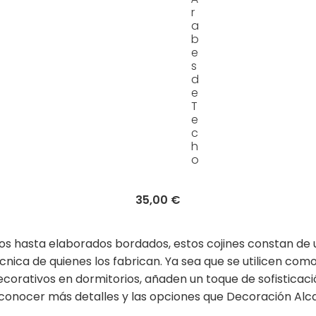
r
a
b
e
s
d
e
T
e
c
h
o
35,00 €
s hasta elaborados bordados, estos cojines constan de 
écnica de quienes los fabrican. Ya sea que se utilicen com
corativos en dormitorios, añaden un toque de sofisticació
 conocer más detalles y las opciones que Decoración Alc