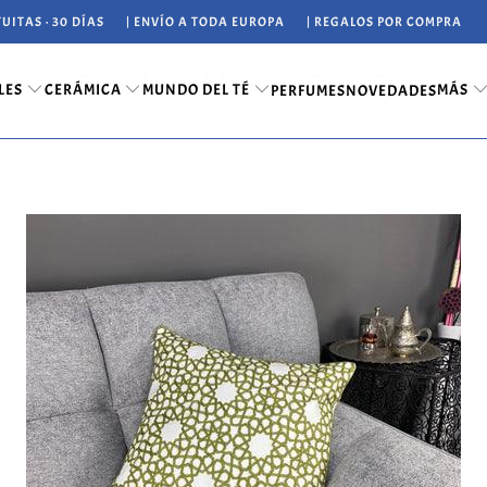
UITAS · 30 DÍAS
| ENVÍO A TODA EUROPA
| REGALOS POR COMPRA
E LOS COJINES MARROQUÍES DE D
LES
CERÁMICA
MUNDO DEL TÉ
MÁS
PERFUMES
NOVEDADES