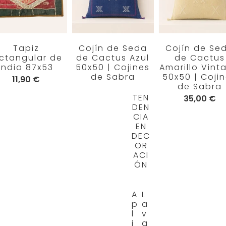
Tapiz
Cojín de Seda
Cojín de Se
ectangular de
de Cactus Azul
de Cactus
India 87x53
50x50 | Cojines
Amarillo Vint
de Sabra
50x50 | Coji
11,90 €
de Sabra
TEN
35,00 €
DEN
CIA
EN
DEC
OR
ACI
ÓN
A
L
p
a
l
v
i
a