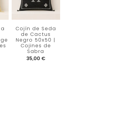
da
Cojín de Seda
Cojín de Seda
Cojí
de Cactus
de Cactus
de 
age
Negro 50x50 |
Blanco 50x50 |
Morad
nes
Cojines de
Cojines de
Coj
Sabra
Sabra
S
35,00 €
35,00 €
3