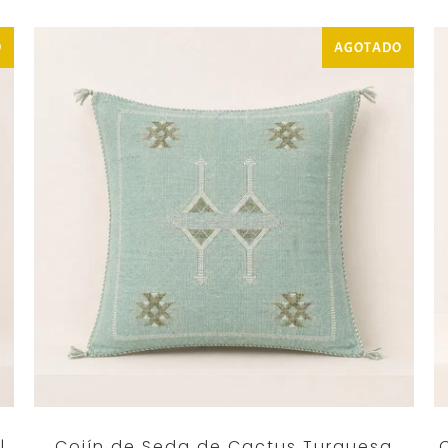
O
AGOTADO
|
Cojín de Seda de Cactus Turquesa