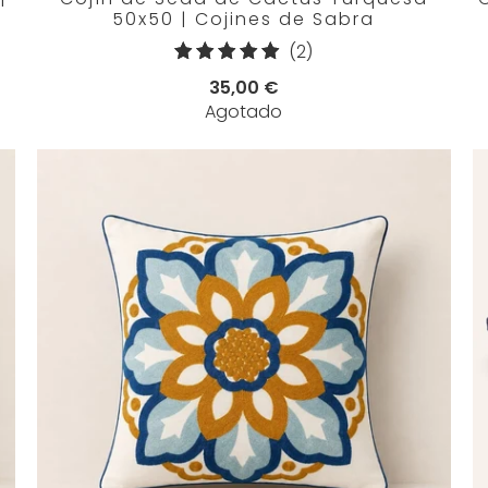
50x50 | Cojines de Sabra
2
(2)
reseñas
35,00 €
totales
Agotado