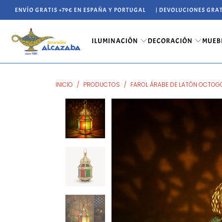
ENVÍO GRATIS +79€ EN ESPAÑA Y PORTUGAL
| DEVOLUCIONES GRAT
ILUMINACIÓN
DECORACIÓN
MUEB
INICIO
/
PRODUCTOS
/
FAROL ÁRABE DE LATÓN OCTOG