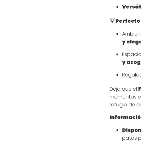
Versát
💡 Perfecto
Ambien
y eleg
Espacio
y aco
Regalos 
Deja que el
momentos es
refugio de a
Información
Dispon
patas p