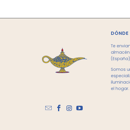
DÓNDE
Te envia
almacén 
(España)
Somos un
especial
iluminac
el hogar.