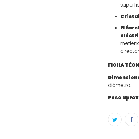
superfic
Crista
El faro
eléctr
metiend
directam
FICHA TÉC
Dimension
diámetro.
Peso aprox