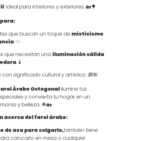
il
: Ideal para interiores y exteriores. 🏡🌳
 para:
tes que buscan un toque de
misticismo
ancia
. ✨
s que necesitan una
iluminación cálida
gedora
. 🕯️
con significado cultural y artístico. 🎁🌺
Farol Árabe Octogonal
ilumine tus
peciales y convierta tu hogar en un
rmonía y belleza. 🌟🏡
 acerca del farol árabe:
e de asa para colgarlo,
también tiene
ara colocarlo en mesa o cualquier