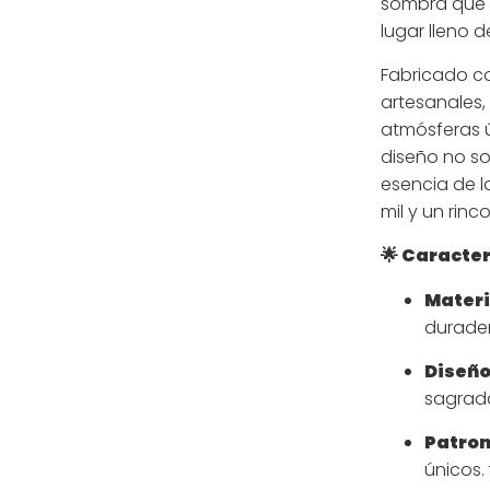
sombra que 
lugar lleno 
Fabricado c
artesanales,
atmósferas ún
diseño no so
esencia de l
mil y un rinc
🌟 Caracter
Mater
durader
Diseño
sagrada
Patron
únicos.