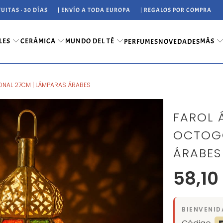
UITAS · 30 DÍAS
| ENVÍO A TODA EUROPA
| REGALOS POR COMPRA
LES
CERÁMICA
MUNDO DEL TÉ
MÁS
PERFUMES
NOVEDADES
ONAL 27CM | LÁMPARAS ÁRABES
FAROL 
OCTOGO
ÁRABES
58,10
BIENVENID