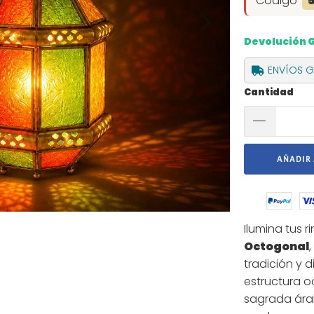
Código
Devolución 
ENVÍOS GR
Cantidad
AÑADIR 
Ilumina tus r
Octogonal
tradición y 
estructura o
sagrada árab