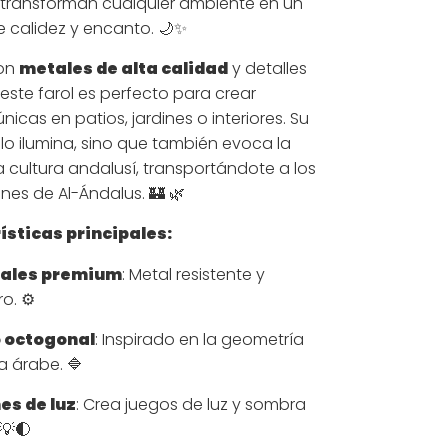
transforman cualquier ambiente en un
de calidez y encanto. 🌙✨
on
metales de alta calidad
y detalles
 este farol es perfecto para crear
icas en patios, jardines o interiores. Su
lo ilumina, sino que también evoca la
a cultura andalusí, transportándote a los
ones de Al-Ándalus. 🏰 🌿
ísticas principales:
iales premium
: Metal resistente y
o. ⚙️
 octogonal
: Inspirado en la geometría
 árabe. 🔷
es de luz
: Crea juegos de luz y sombra
 💡🌓