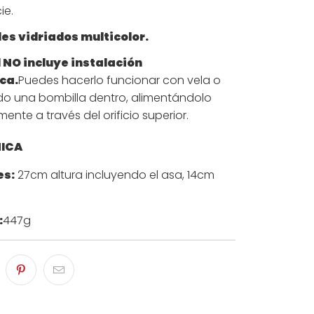
ie.
les vidriados multicolor.
l NO incluye instalación
ica.
Puedes hacerlo funcionar con vela o
o una bombilla dentro, alimentándolo
ente a través del orificio superior.
NICA
es:
27cm altura incluyendo el asa, 14cm
:
447g