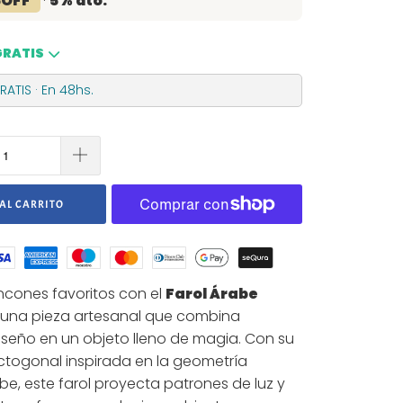
5OFF
·
5% dto.
GRATIS
ATIS · En 48hs.
AL CARRITO
incones favoritos con el
Farol Árabe
, una pieza artesanal que combina
diseño en un objeto lleno de magia. Con su
ctogonal inspirada en la geometría
e, este farol proyecta patrones de luz y