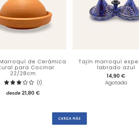
 Marroquí de Cerámica
Tajín marroquí espe
tural para Cocinar
labrado azul
22/28cm
14,90 €
1
(1)
Agotado
reseñas
21,80 €
desde
totales
CARGA MÁS