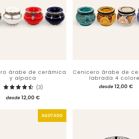
ro árabe de cerámica
Cenicero árabe de c
y alpaca
labrada 4 color
12,00 €
3
desde
(3)
reseñas
12,00 €
desde
totales
AGOTADO