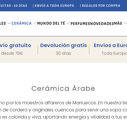
UITAS · 30 DÍAS
| ENVÍO A TODA EUROPA
| REGALOS POR COMPRA
LES
CERÁMICA
MUNDO DEL TÉ
MÁS
PERFUMES
NOVEDADES
vío gratuito
Devolución gratis
Envíos a Eu
desde 79€
30 días
Toda Europ
Cerámica Árabe
 por los maestros alfareros de Marruecos. En nuestra ti
 de cordero y originales cuencos para servir una sopa cale
es colorida y viva, aportando energía y vitalidad a tus