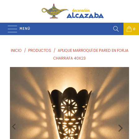
MENÚ
0
INICIO
/
PRODUCTOS
/
APLIQUE MARROQUÍ DE PARED EN FORJA
CHARRAFA 40X23