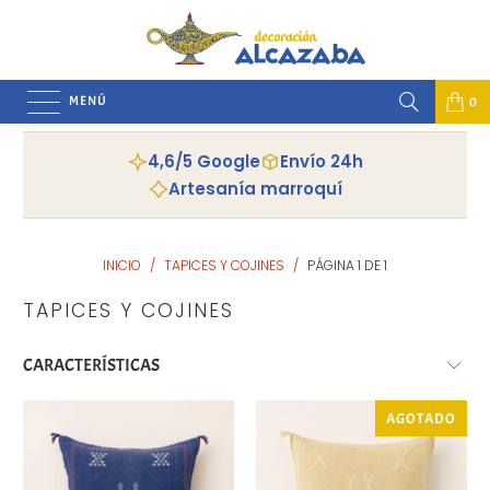
MENÚ
0
4,6/5 Google
Envío 24h
Artesanía marroquí
INICIO
/
TAPICES Y COJINES
/
PÁGINA 1 DE 1
TAPICES Y COJINES
AGOTADO