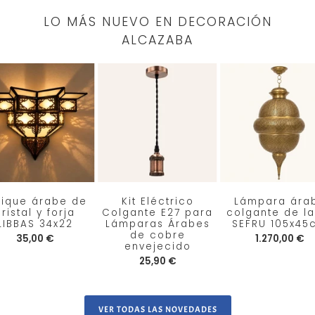
LO MÁS NUEVO EN DECORACIÓN
ALCAZABA
lique árabe de
Kit Eléctrico
Lámpara ára
ristal y forja
Colgante E27 para
colgante de la
LIBBAS 34x22
Lámparas Árabes
SEFRU 105x45
de cobre
35,00 €
1.270,00 €
envejecido
25,90 €
VER TODAS LAS NOVEDADES