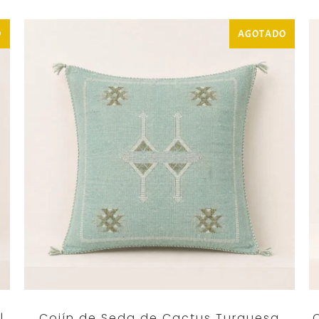
O
AGOTADO
|
Cojín de Seda de Cactus Turquesa