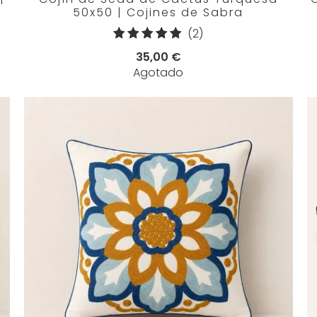
50x50 | Cojines de Sabra
2
(2)
reseñas
35,00 €
totales
Agotado