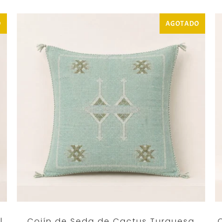
O
AGOTADO
|
Cojín de Seda de Cactus Turquesa