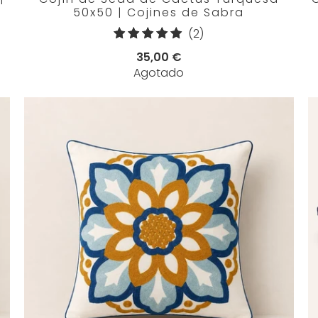
50x50 | Cojines de Sabra
2
(2)
reseñas
35,00 €
totales
Agotado