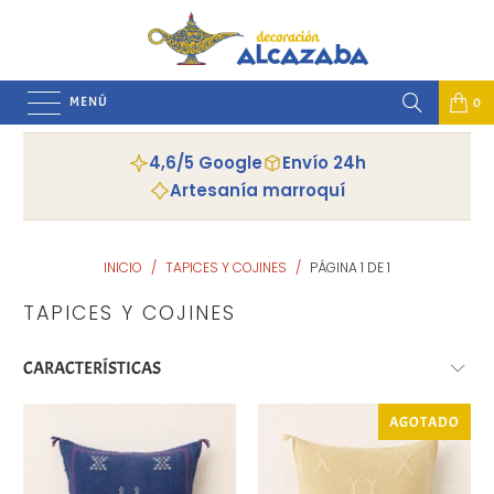
MENÚ
0
4,6/5 Google
Envío 24h
Artesanía marroquí
INICIO
/
TAPICES Y COJINES
/
PÁGINA 1 DE 1
TAPICES Y COJINES
AGOTADO