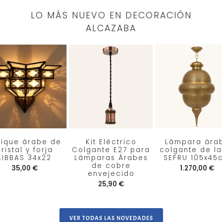
LO MÁS NUEVO EN DECORACIÓN
ALCAZABA
lique árabe de
Kit Eléctrico
Lámpara ára
ristal y forja
Colgante E27 para
colgante de la
LIBBAS 34x22
Lámparas Árabes
SEFRU 105x45
de cobre
35,00 €
1.270,00 €
envejecido
25,90 €
VER TODAS LAS NOVEDADES