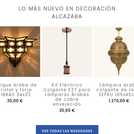
LO MÁS NUEVO EN DECORACIÓN
ALCAZABA
lique árabe de
Kit Eléctrico
Lámpara ára
ristal y forja
Colgante E27 para
colgante de la
LIBBAS 34x22
Lámparas Árabes
SEFRU 105x45
de cobre
35,00 €
1.270,00 €
envejecido
25,90 €
VER TODAS LAS NOVEDADES