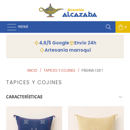
MENÚ
0
4,6/5 Google
Envío 24h
Artesanía marroquí
INICIO
/
TAPICES Y COJINES
/
PÁGINA 1 DE 1
TAPICES Y COJINES