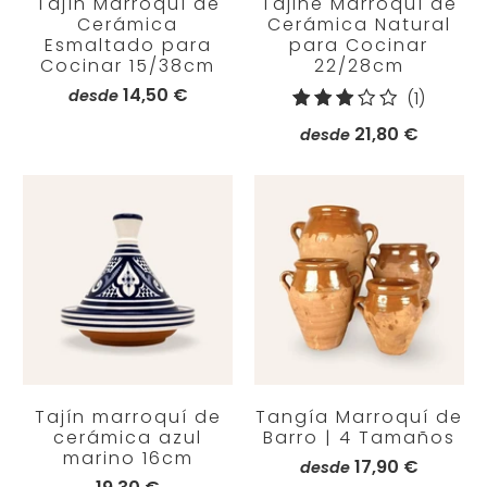
Tajín Marroquí de
Tajine Marroquí de
Cerámica
Cerámica Natural
Esmaltado para
para Cocinar
Cocinar 15/38cm
22/28cm
14,50 €
desde
1
(1)
reseña
21,80 €
desde
totales
Tajín marroquí de
Tangía Marroquí de
cerámica azul
Barro | 4 Tamaños
marino 16cm
17,90 €
desde