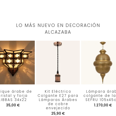
LO MÁS NUEVO EN DECORACIÓN
ALCAZABA
lique árabe de
Kit Eléctrico
Lámpara ára
ristal y forja
Colgante E27 para
colgante de la
LIBBAS 34x22
Lámparas Árabes
SEFRU 105x45
de cobre
35,00 €
1.270,00 €
envejecido
25,90 €