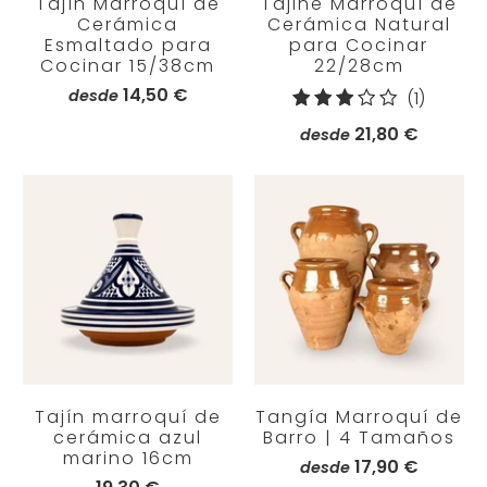
Tajín Marroquí de
Tajine Marroquí de
Cerámica
Cerámica Natural
Esmaltado para
para Cocinar
Cocinar 15/38cm
22/28cm
14,50 €
desde
1
(1)
reseña
21,80 €
desde
totales
Tajín marroquí de
Tangía Marroquí de
cerámica azul
Barro | 4 Tamaños
marino 16cm
17,90 €
desde