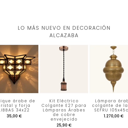
LO MÁS NUEVO EN DECORACIÓN
ALCAZABA
lique árabe de
Kit Eléctrico
Lámpara ára
ristal y forja
Colgante E27 para
colgante de la
LIBBAS 34x22
Lámparas Árabes
SEFRU 105x45
de cobre
35,00 €
1.270,00 €
envejecido
25,90 €