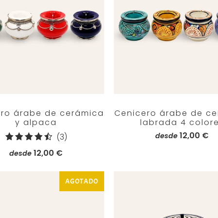
ro árabe de cerámica
Cenicero árabe de c
y alpaca
labrada 4 color
12,00 €
3
desde
(3)
reseñas
12,00 €
desde
totales
AGOTADO