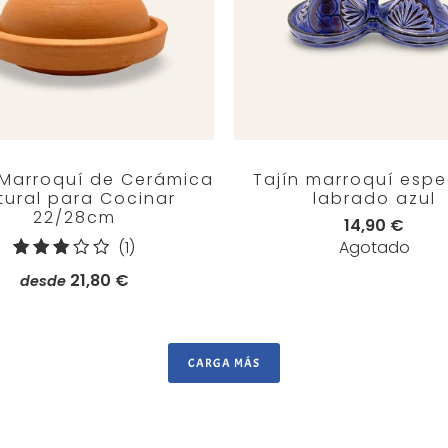
 Marroquí de Cerámica
Tajín marroquí espe
tural para Cocinar
labrado azul
22/28cm
14,90 €
1
(1)
Agotado
reseñas
21,80 €
desde
totales
CARGA MÁS