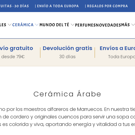
UITAS · 30 DÍAS
| ENVÍO A TODA EUROPA
| REGALOS POR COMPRA
LES
CERÁMICA
MUNDO DEL TÉ
MÁS
PERFUMES
NOVEDADES
vío gratuito
Devolución gratis
Envíos a Eu
desde 79€
30 días
Toda Europ
Cerámica Árabe
 por los maestros alfareros de Marruecos. En nuestra ti
 de cordero y originales cuencos para servir una sopa cale
es colorida y viva, aportando energía y vitalidad a tus