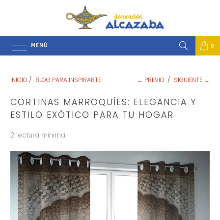
MENÚ
0
INICIO
/
BLOG PARA INSPIRARTE
← PREVIO
/
SIGUIENTE →
CORTINAS MARROQUÍES: ELEGANCIA Y
ESTILO EXÓTICO PARA TU HOGAR
2 lectura mínima