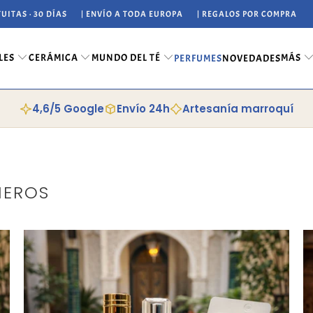
UITAS · 30 DÍAS
| ENVÍO A TODA EUROPA
| REGALOS POR COMPRA
LES
CERÁMICA
MUNDO DEL TÉ
MÁS
PERFUMES
NOVEDADES
4,6/5 Google
Envío 24h
Artesanía marroquí
MEROS