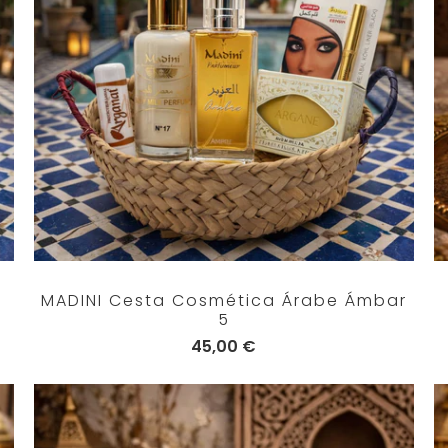
MADINI Cesta Cosmética Árabe Ámbar
5
45,00 €