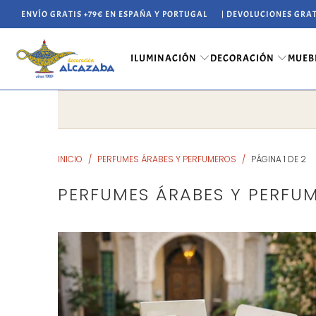
ENVÍO GRATIS +79€ EN ESPAÑA Y PORTUGAL
| DEVOLUCIONES GRAT
ILUMINACIÓN
DECORACIÓN
MUEB
INICIO
/
PERFUMES ÁRABES Y PERFUMEROS
/
PÁGINA 1 DE 2
PERFUMES ÁRABES Y PERFU