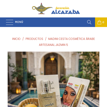
MENÚ
0
INICIO
/
PRODUCTOS
/
MADINI CESTA COSMÉTICA ÁRABE
ARTESANAL JAZMIN 5