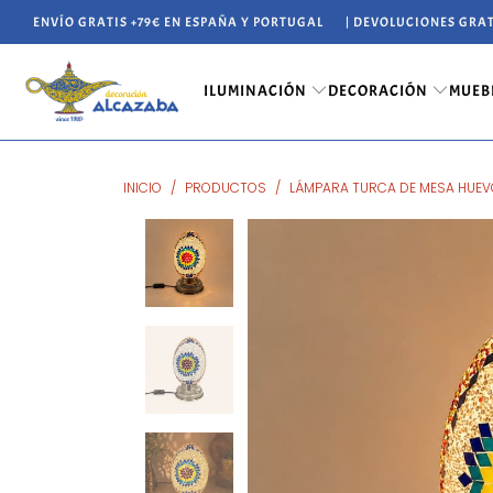
ENVÍO GRATIS +79€ EN ESPAÑA Y PORTUGAL
| DEVOLUCIONES GRAT
ILUMINACIÓN
DECORACIÓN
MUEB
INICIO
/
PRODUCTOS
/
LÁMPARA TURCA DE MESA HUE