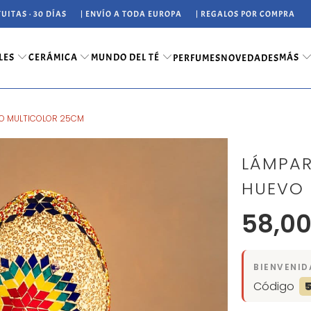
UITAS · 30 DÍAS
| ENVÍO A TODA EUROPA
| REGALOS POR COMPRA
LES
CERÁMICA
MUNDO DEL TÉ
MÁS
PERFUMES
NOVEDADES
VO MULTICOLOR 25CM
LÁMPAR
HUEVO 
58,00
BIENVENID
Código