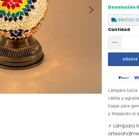
Devolución 
ENVÍOS GR
Cantidad
AÑADIR 
Lámpara turca d
cálida y agrada
toque para gene
y limpiando el 
✓ Lámpara tu
artesanalme