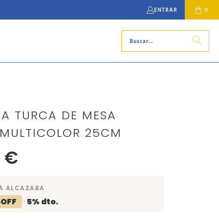
ENTRAR
0
A TURCA DE MESA
MULTICOLOR 25CM
 €
A ALCAZABA
5OFF
·
5% dto.