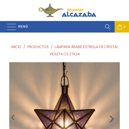
MENÚ
0
INICIO
/
PRODUCTOS
/
LÁMPARA ÁRABE ESTRELLA DE CRISTAL
VIOLETA C3 27X24