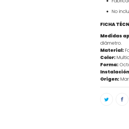
Fabrica
No inclu
FICHA TÉC
Medidas a
diámetro.
Material:
Fo
Color:
Multic
Forma:
Oct
Instalación
Origen:
Mar