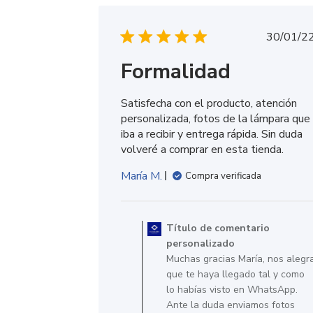
Fech
30/01/2
de
Formalidad
publ
Satisfecha con el producto, atención
personalizada, fotos de la lámpara que
iba a recibir y entrega rápida. Sin duda
volveré a comprar en esta tienda.
María M.
Compra verificada
Comentarios
del
Título de comentario
propietario
personalizado
de
Muchas gracias María, nos alegr
la
que te haya llegado tal y como
tienda
lo habías visto en WhatsApp.
en
Ante la duda enviamos fotos