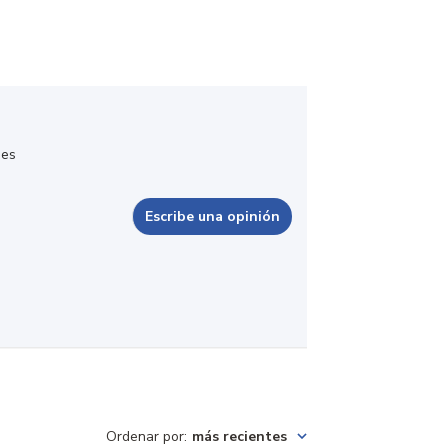
nes
Escribe una opinión
Ordenar por
:
más recientes