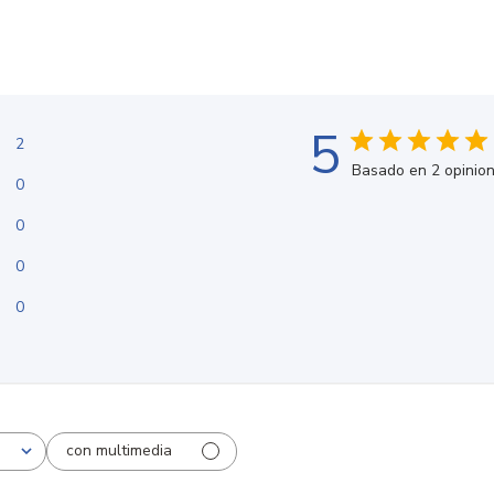
5
2
Basado en 2 opinio
0
0
0
0
con multimedia