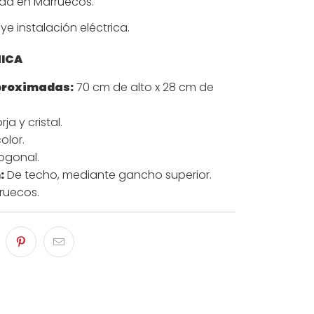
da en Marruecos.
ye instalación eléctrica.
NICA
proximadas:
70 cm de alto x 28 cm de
rja y cristal.
olor.
ogonal.
:
De techo, mediante gancho superior.
ruecos.