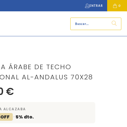
ENTRAR
0
A ÁRABE DE TECHO
NAL AL-ANDALUS 70X28
0 €
A ALCAZABA
5OFF
·
5% dto.