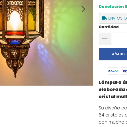
Devolución 
ENVÍOS GR
Cantidad
AÑADIR 
Lámpara ár
elaborada 
cristal mul
Su diseño co
64 cristales
con mucho ca