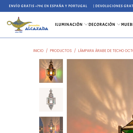
ENVÍO GRATIS +79€ EN ESPAÑA Y PORTUGAL
| DEVOLUCIONES GRAT
ILUMINACIÓN
DECORACIÓN
MUEB
INICIO
/
PRODUCTOS
/
LÁMPARA ÁRABE DE TECHO OCT