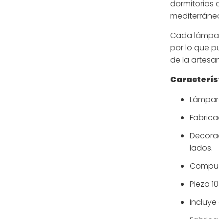
dormitorios 
mediterráne
Cada lámpar
por lo que p
de la artesan
Característ
Lámpar
Fabricad
Decora
lados.
Compues
Pieza 1
Incluye