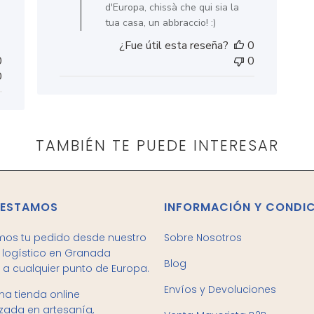
de
d'Europa, chissà che qui sia la
Título
tua casa, un abbraccio! :)
de
¿Fue útil esta reseña?
0
comentario
0
0
personalizado
0
el
Thu
Jun
11
2020
TAMBIÉN TE PUEDE INTERESAR
 ESTAMOS
INFORMACIÓN Y CONDI
mos tu pedido desde nuestro
Sobre Nosotros
logístico en Granada
Blog
 a cualquier punto de Europa.
Envíos y Devoluciones
a tienda online
izada en artesanía,