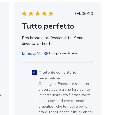
a
Fecha
2
04/06/20
de
Tutto perfetto
icación
publicación
Precisione e professionalità . Sono
diventato cliente
Ernesto V.
Compra verificada
Comentarios
del
Título de comentario
propietario
personalizado
de
Ciao signor Ernesto, è stato un
la
piacere avere a che fare con te,
tienda
a
la porta installata è stata molto
en
buona per te, il che ci rende
la
orgogliosi, che le nostre porte
reseña
arabe raggiungono tutti gli angoli