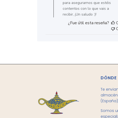
la
para asegurarnos que estéis
reseña
contentos con lo que vais a
de
recibir, ¡Un saludo :)!
Título
¿Fue útil esta reseña?
de
comentario
personalizado
el
Sun
Jan
30
2022
DÓNDE
Te envia
almacén 
(España)
Somos un
especial