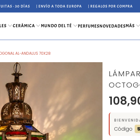
UITAS · 30 DÍAS
| ENVÍO A TODA EUROPA
| REGALOS POR COMPRA
LES
CERÁMICA
MUNDO DEL TÉ
MÁS
PERFUMES
NOVEDADES
OGONAL AL-ANDALUS 70X28
LÁMPAR
OCTOGO
108,9
BIENVENID
Código