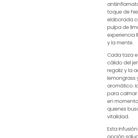
antiinflamato
toque de hie
elaborada co
pulpa de lim
experiencia 
y la mente.
Cada taza es
cálido del je
regaliz y la a
lemongrass 
aromático. I
para calmar 
en momentos 
quienes busc
vitalidad.
Esta Infusió
opción salud