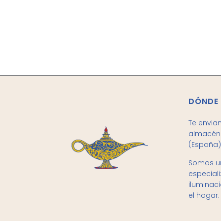
DÓNDE
Te envia
almacén 
(España)
Somos un
especial
iluminac
el hogar.