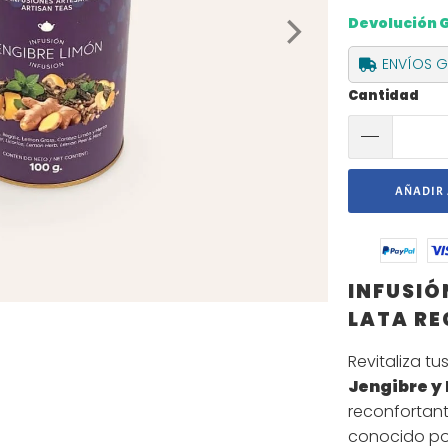
Devolución 
ENVÍOS GR
Cantidad
AÑADIR 
INFUSIÓ
LATA R
Revitaliza t
Jengibre y
reconfortant
conocido por