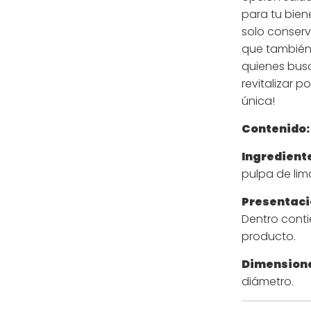
para tu bien
solo conserv
que también 
quienes busc
revitalizar p
única!
Contenido:
Ingredient
pulpa de lim
Presentaci
Dentro conti
producto.
Dimensione
diámetro.