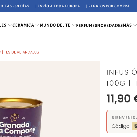
UITAS · 30 DÍAS
| ENVÍO A TODA EUROPA
| REGALOS POR COMPRA
LES
CERÁMICA
MUNDO DEL TÉ
MÁS
PERFUMES
NOVEDADES
G | TÉS DE AL-ANDALUS
INFUSI
100G |
11,90 
BIENVENID
Código