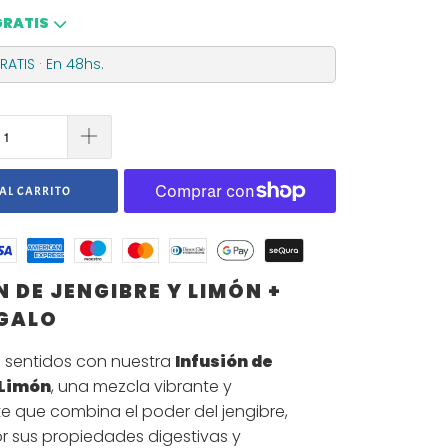
GRATIS
ATIS · En 48hs.
AL CARRITO
N DE JENGIBRE Y LIMÓN +
EGALO
us sentidos con nuestra
Infusión de
 Limón
, una mezcla vibrante y
e que combina el poder del jengibre,
 sus propiedades digestivas y