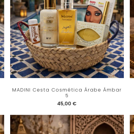
MADINI Cesta Cosmética Árabe Ámbar
5
45,00 €