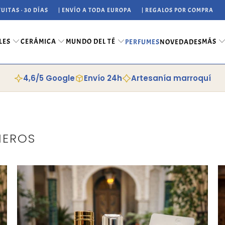
UITAS · 30 DÍAS
| ENVÍO A TODA EUROPA
| REGALOS POR COMPRA
LES
CERÁMICA
MUNDO DEL TÉ
MÁS
PERFUMES
NOVEDADES
4,6/5 Google
Envío 24h
Artesanía marroquí
MEROS