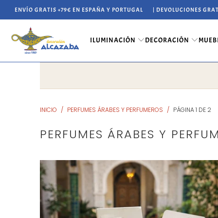
ENVÍO GRATIS +79€ EN ESPAÑA Y PORTUGAL
| DEVOLUCIONES GRAT
ILUMINACIÓN
DECORACIÓN
MUEB
INICIO
/
PERFUMES ÁRABES Y PERFUMEROS
/
PÁGINA 1 DE 2
PERFUMES ÁRABES Y PERFU