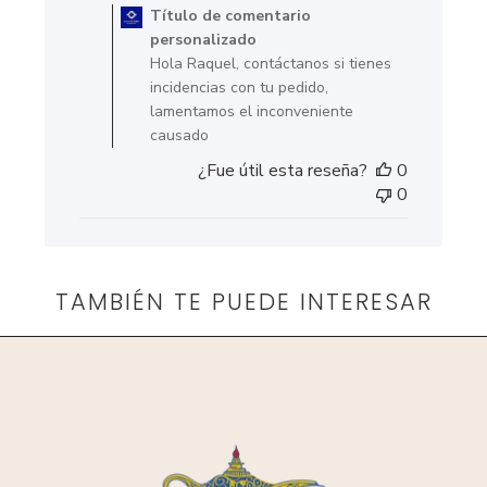
del
Título de comentario
propietario
personalizado
de
Hola Raquel, contáctanos si tienes
la
incidencias con tu pedido,
tienda
lamentamos el inconveniente
en
causado
la
¿Fue útil esta reseña?
0
reseña
0
de
Título
de
comentario
personalizado
TAMBIÉN TE PUEDE INTERESAR
el
Tue
Oct
14
2025