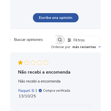
Escribe una opinión
Filtros
Buscar opiniones
Ordenar por
:
más recientes
Não recebi a encomenda
Não recebi a encomenda
Raquel B.
Compra verificada
Fecha
13/10/25
de
publicación
Comentarios