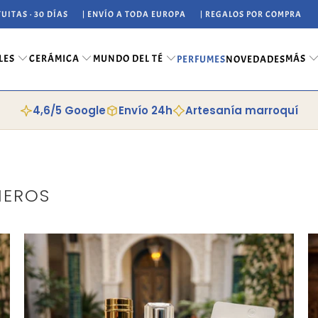
UITAS · 30 DÍAS
| ENVÍO A TODA EUROPA
| REGALOS POR COMPRA
LES
CERÁMICA
MUNDO DEL TÉ
MÁS
PERFUMES
NOVEDADES
4,6/5 Google
Envío 24h
Artesanía marroquí
MEROS