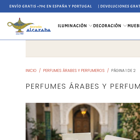
ENVÍO GRATIS +79€ EN ESPAÑA Y PORTUGAL
| DEVOLUCIONES GRAT
ILUMINACIÓN
DECORACIÓN
MUEB
INICIO
/
PERFUMES ÁRABES Y PERFUMEROS
/
PÁGINA 1 DE 2
PERFUMES ÁRABES Y PERFU