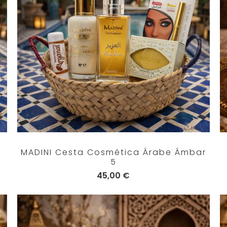
MADINI Cesta Cosmética Árabe Ámbar
5
45,00 €