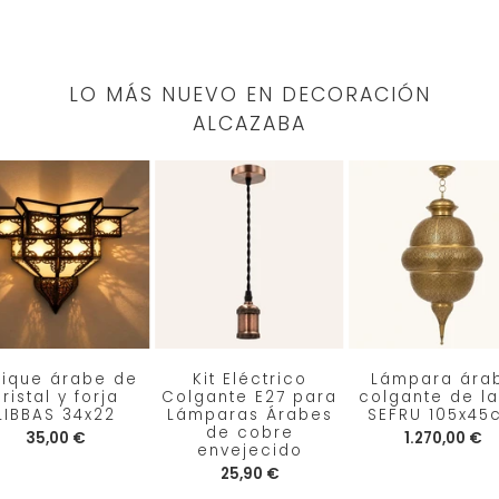
LO MÁS NUEVO EN DECORACIÓN
ALCAZABA
lique árabe de
Kit Eléctrico
Lámpara ára
ristal y forja
Colgante E27 para
colgante de la
LIBBAS 34x22
Lámparas Árabes
SEFRU 105x45
de cobre
35,00 €
1.270,00 €
envejecido
25,90 €