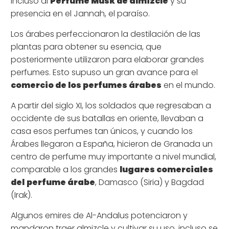
incluso al
Perfume Musk de almizcle
y su
presencia en el Jannah, el paraíso.
Los árabes perfeccionaron la destilación de las
plantas para obtener su esencia, que
posteriormente utilizaron para elaborar grandes
perfumes. Esto supuso un gran avance para el
comercio de los perfumes árabes
en el mundo.
A partir del siglo XI, los soldados que regresaban a
occidente de sus batallas en oriente, llevaban a
casa esos perfumes tan únicos, y cuando los
Árabes llegaron a España, hicieron de Granada un
centro de perfume muy importante a nivel mundial,
comparable a los grandes
lugares comerciales
del
perfume árabe
, Damasco (Siria) y Bagdad
(Irak).
Algunos emires de Al-Andalus potenciaron y
mandaron traer almizcle y cultivar su uso, incluso se