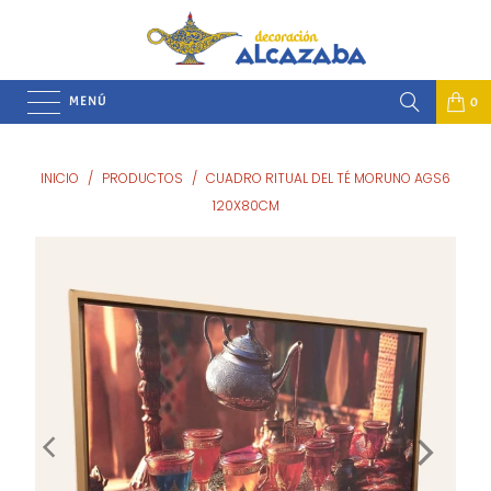
MENÚ
0
INICIO
/
PRODUCTOS
/
CUADRO RITUAL DEL TÉ MORUNO AGS6
120X80CM