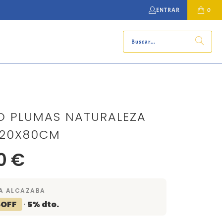
ENTRAR
0
 PLUMAS NATURALEZA
120X80CM
0 €
A ALCAZABA
5OFF
·
5% dto.