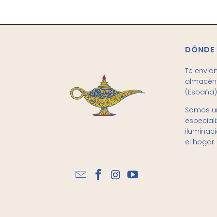
DÓNDE
Te envia
almacén 
(España)
Somos un
especial
iluminac
el hogar.