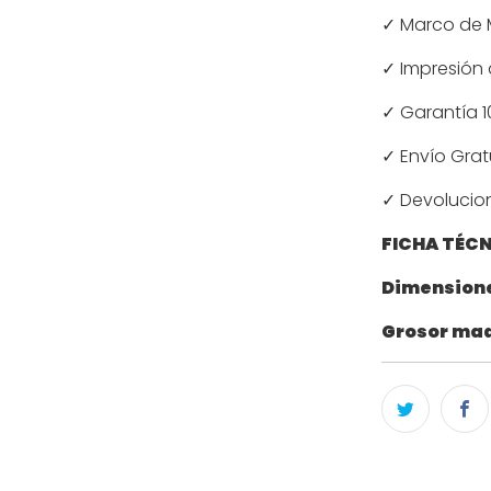
✓ Marco de 
✓ Impresión d
✓ Garantía 1
✓ Envío Grat
✓ Devolucion
FICHA TÉC
Dimension
Grosor mad