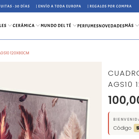
UITAS · 30 DÍAS
| ENVÍO A TODA EUROPA
| REGALOS POR COMPRA
LES
CERÁMICA
MUNDO DEL TÉ
MÁS
PERFUMES
NOVEDADES
AGS10 120X80CM
CUADRO
AGS10 
100,0
BIENVENID
Código