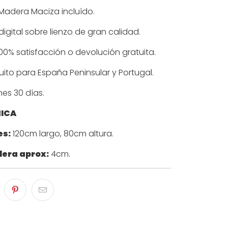
Madera Maciza incluído.
igital sobre lienzo de gran calidad.
00% satisfacción o devolución gratuita.
uito para España Peninsular y Portugal.
es 30 días.
NICA
es:
120cm largo, 80cm altura.
era aprox:
4cm.