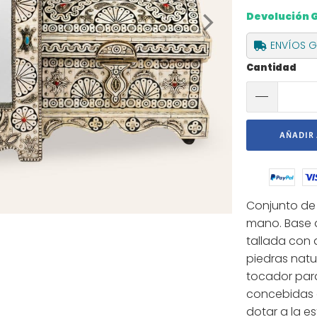
Devolución 
ENVÍOS GR
Cantidad
AÑADIR 
Conjunto de 
mano. Base 
tallada con 
piedras natu
tocador para
concebidas d
dotar a la e