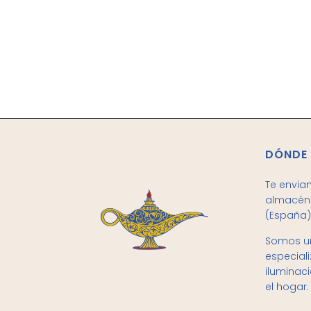
DÓNDE
Te envia
almacén 
(España)
Somos un
especial
iluminac
el hogar.