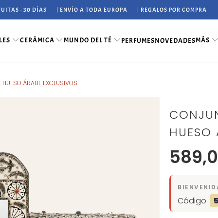
UITAS · 30 DÍAS
| ENVÍO A TODA EUROPA
| REGALOS POR COMPRA
LES
CERÁMICA
MUNDO DEL TÉ
MÁS
PERFUMES
NOVEDADES
E HUESO ÁRABE EXCLUSIVOS
CONJUN
HUESO 
589,0
BIENVENID
Código