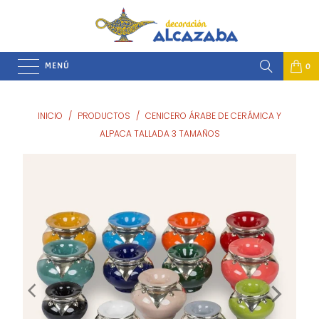
MENÚ
0
INICIO
/
PRODUCTOS
/
CENICERO ÁRABE DE CERÁMICA Y
ALPACA TALLADA 3 TAMAÑOS