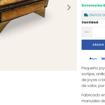
Devolución 
ENVÍOS GR
Cantidad
AÑADIR 
Pequeño joy
sortijas, ani
de joyas o b
de valor, por
Fabricado en
manuales de