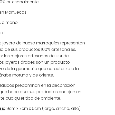
00% artesanalmente.
 en Marruecos
% a mano
ral
de joyero de hueso marroquíes representan
dad de sus productos 100% artesanales,
or los mejores artesanos del sur de
os joyeros árabes son un producto
vo de la geometría que caracteriza a la
árabe moruna y de oriente.
clásicos predominan en la decoración
o que hace que sus productos encajen en
e cualquier tipo de ambiente.
es:
9cm x 7cm x 6cm (largo, ancho, alto).