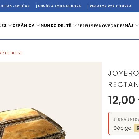
UITAS · 30 DÍAS
| ENVÍO A TODA EUROPA
| REGALOS POR COMPRA
LES
CERÁMICA
MUNDO DEL TÉ
MÁS
PERFUMES
NOVEDADES
AR DE HUESO
JOYER
RECTAN
12,00
BIENVENID
Código