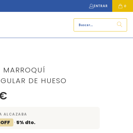
ENTRAR
0
O MARROQUÍ
GULAR DE HUESO
 €
A ALCAZABA
5OFF
·
5% dto.