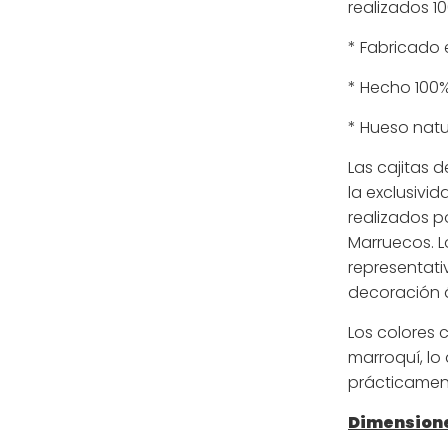
realizados 1
* Fabricado
* Hecho 100
* Hueso natu
Las cajitas 
la exclusivi
realizados p
Marruecos. L
representati
decoración 
Los colores 
marroquí, l
prácticament
Dimension