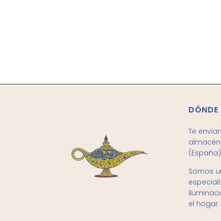
DÓNDE
Te envia
almacén 
(España)
Somos un
especial
iluminac
el hogar.