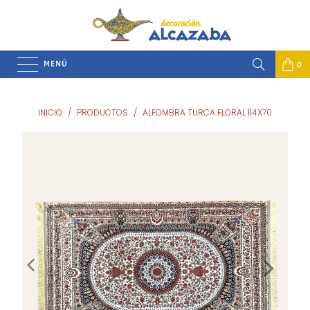
MENÚ
0
INICIO
/
PRODUCTOS
/
ALFOMBRA TURCA FLORAL 114X70