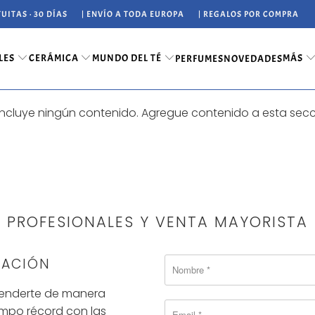
UITAS · 30 DÍAS
| ENVÍO A TODA EUROPA
| REGALOS POR COMPRA
LES
CERÁMICA
MUNDO DEL TÉ
MÁS
PERFUMES
NOVEDADES
ncluye ningún contenido. Agregue contenido a esta sección
PROFESIONALES Y VENTA MAYORISTA
MACIÓN
atenderte de manera
empo récord con las