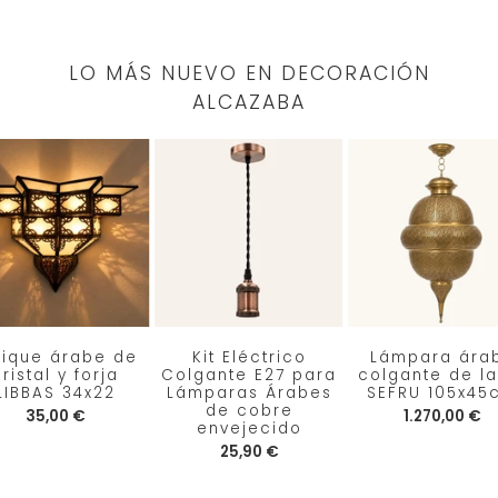
LO MÁS NUEVO EN DECORACIÓN
ALCAZABA
lique árabe de
Kit Eléctrico
Lámpara ára
ristal y forja
Colgante E27 para
colgante de la
LIBBAS 34x22
Lámparas Árabes
SEFRU 105x45
de cobre
35,00 €
1.270,00 €
envejecido
25,90 €