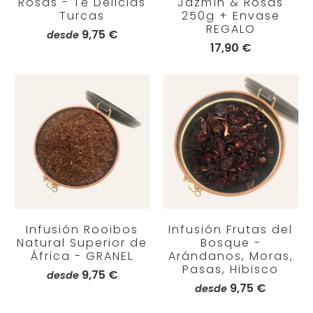
Rosas - Té Delicias
Jazmín & Rosas
Turcas
250g + Envase
REGALO
9,75 €
desde
17,90 €
Infusión Rooibos
Infusión Frutas del
Natural Superior de
Bosque -
África - GRANEL
Arándanos, Moras,
Pasas, Hibisco
9,75 €
desde
9,75 €
desde