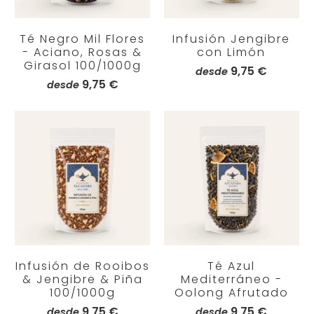
Té Negro Mil Flores
Infusión Jengibre
- Aciano, Rosas &
con Limón
Girasol 100/1000g
9,75 €
desde
9,75 €
desde
Infusión de Rooibos
Té Azul
& Jengibre & Piña
Mediterráneo -
100/1000g
Oolong Afrutado
9,75 €
9,75 €
desde
desde