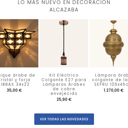
LO MÁS NUEVO EN DECORACIÓN
ALCAZABA
lique árabe de
Kit Eléctrico
Lámpara ára
ristal y forja
Colgante E27 para
colgante de la
LIBBAS 34x22
Lámparas Árabes
SEFRU 105x45
de cobre
35,00 €
1.270,00 €
envejecido
25,90 €
VER TODAS LAS NOVEDADES