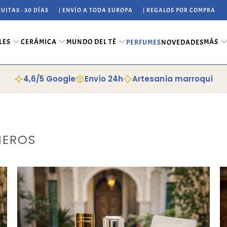
UITAS · 30 DÍAS
| ENVÍO A TODA EUROPA
| REGALOS POR COMPRA
LES
CERÁMICA
MUNDO DEL TÉ
MÁS
PERFUMES
NOVEDADES
4,6/5 Google
Envío 24h
Artesanía marroquí
MEROS