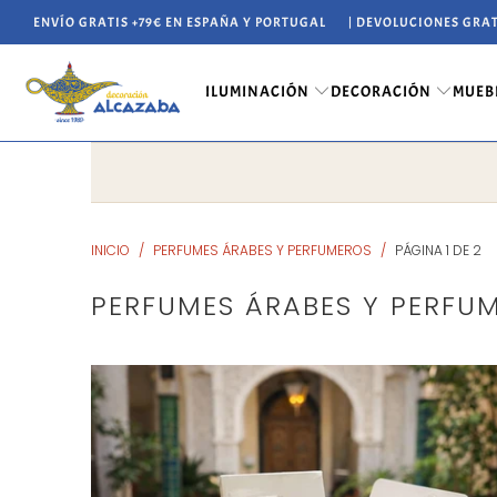
ENVÍO GRATIS +79€ EN ESPAÑA Y PORTUGAL
| DEVOLUCIONES GRAT
ILUMINACIÓN
DECORACIÓN
MUEB
INICIO
/
PERFUMES ÁRABES Y PERFUMEROS
/
PÁGINA 1 DE 2
PERFUMES ÁRABES Y PERFU