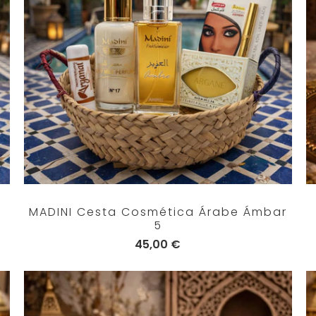
MADINI Cesta Cosmética Árabe Ámbar
5
45,00 €