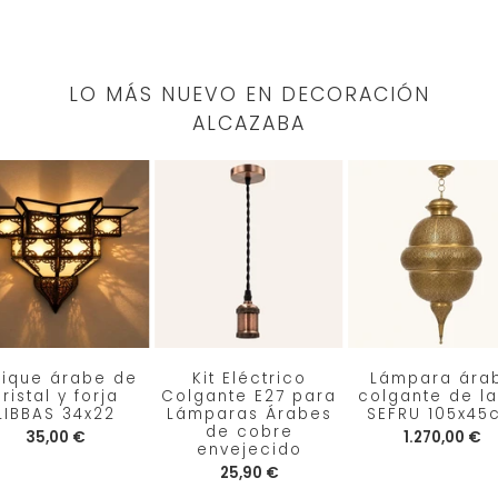
LO MÁS NUEVO EN DECORACIÓN
ALCAZABA
lique árabe de
Kit Eléctrico
Lámpara ára
ristal y forja
Colgante E27 para
colgante de la
LIBBAS 34x22
Lámparas Árabes
SEFRU 105x45
de cobre
35,00 €
1.270,00 €
envejecido
25,90 €