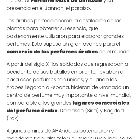
incluso al
Perfume Musk de almizcle
y su
presencia en el Jannah, el paraíso.
Los árabes perfeccionaron la destilación de las
plantas para obtener su esencia, que
posteriormente utilizaron para elaborar grandes
perfumes. Esto supuso un gran avance para el
comercio de los perfumes árabes
en el mundo.
A partir del siglo XI, los soldados que regresaban a
occidente de sus batallas en oriente, llevaban a
casa esos perfumes tan únicos, y cuando los
Árabes llegaron a España, hicieron de Granada un
centro de perfume muy importante a nivel mundial,
comparable a los grandes
lugares comerciales
del
perfume árabe
, Damasco (Siria) y Bagdad
(Irak).
Algunos emires de Al-Andalus potenciaron y
mandaron traer almizcle y cultivar su uso, incluso se