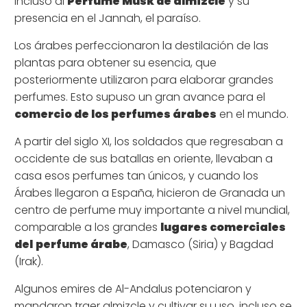
incluso al
Perfume Musk de almizcle
y su
presencia en el Jannah, el paraíso.
Los árabes perfeccionaron la destilación de las
plantas para obtener su esencia, que
posteriormente utilizaron para elaborar grandes
perfumes. Esto supuso un gran avance para el
comercio de los perfumes árabes
en el mundo.
A partir del siglo XI, los soldados que regresaban a
occidente de sus batallas en oriente, llevaban a
casa esos perfumes tan únicos, y cuando los
Árabes llegaron a España, hicieron de Granada un
centro de perfume muy importante a nivel mundial,
comparable a los grandes
lugares comerciales
del
perfume árabe
, Damasco (Siria) y Bagdad
(Irak).
Algunos emires de Al-Andalus potenciaron y
mandaron traer almizcle y cultivar su uso, incluso se