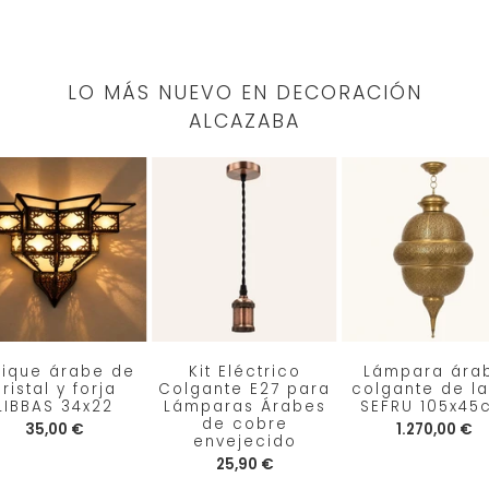
LO MÁS NUEVO EN DECORACIÓN
ALCAZABA
lique árabe de
Kit Eléctrico
Lámpara ára
ristal y forja
Colgante E27 para
colgante de la
LIBBAS 34x22
Lámparas Árabes
SEFRU 105x45
de cobre
35,00 €
1.270,00 €
envejecido
25,90 €