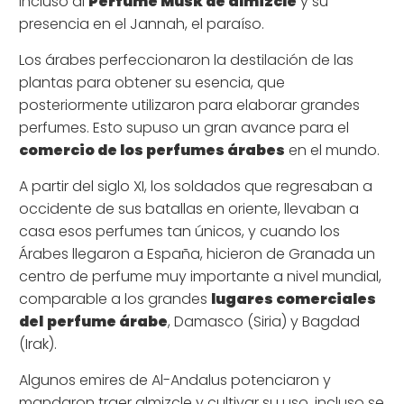
incluso al
Perfume Musk de almizcle
y su
presencia en el Jannah, el paraíso.
Los árabes perfeccionaron la destilación de las
plantas para obtener su esencia, que
posteriormente utilizaron para elaborar grandes
perfumes. Esto supuso un gran avance para el
comercio de los perfumes árabes
en el mundo.
A partir del siglo XI, los soldados que regresaban a
occidente de sus batallas en oriente, llevaban a
casa esos perfumes tan únicos, y cuando los
Árabes llegaron a España, hicieron de Granada un
centro de perfume muy importante a nivel mundial,
comparable a los grandes
lugares comerciales
del
perfume árabe
, Damasco (Siria) y Bagdad
(Irak).
Algunos emires de Al-Andalus potenciaron y
mandaron traer almizcle y cultivar su uso, incluso se