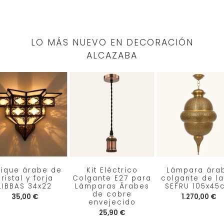
LO MÁS NUEVO EN DECORACIÓN
ALCAZABA
lique árabe de
Kit Eléctrico
Lámpara ára
ristal y forja
Colgante E27 para
colgante de la
LIBBAS 34x22
Lámparas Árabes
SEFRU 105x45
de cobre
35,00 €
1.270,00 €
envejecido
25,90 €