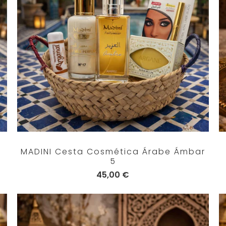
MADINI Cesta Cosmética Árabe Ámbar
5
45,00 €