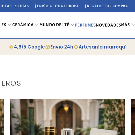
UITAS · 30 DÍAS
| ENVÍO A TODA EUROPA
| REGALOS POR COMPRA
LES
CERÁMICA
MUNDO DEL TÉ
MÁS
PERFUMES
NOVEDADES
4,6/5 Google
Envío 24h
Artesanía marroquí
MEROS