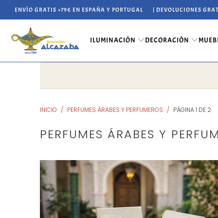
ENVÍO GRATIS +79€ EN ESPAÑA Y PORTUGAL
| DEVOLUCIONES GRAT
ILUMINACIÓN
DECORACIÓN
MUEB
INICIO
/
PERFUMES ÁRABES Y PERFUMEROS
/
PÁGINA 1 DE 2
PERFUMES ÁRABES Y PERFU