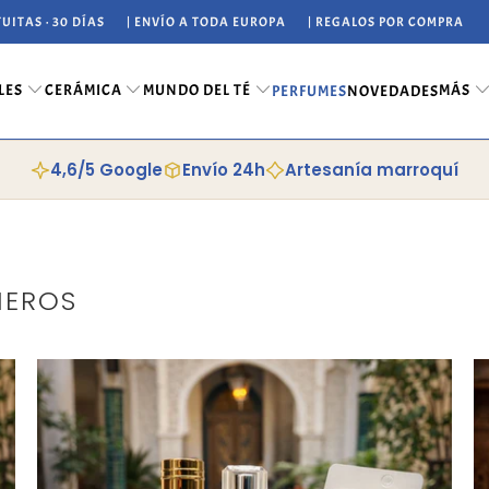
UITAS · 30 DÍAS
| ENVÍO A TODA EUROPA
| REGALOS POR COMPRA
LES
CERÁMICA
MUNDO DEL TÉ
MÁS
PERFUMES
NOVEDADES
4,6/5 Google
Envío 24h
Artesanía marroquí
MEROS