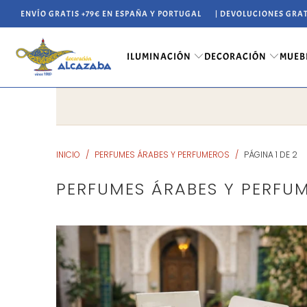
ENVÍO GRATIS +79€ EN ESPAÑA Y PORTUGAL
| DEVOLUCIONES GRAT
ILUMINACIÓN
DECORACIÓN
MUEB
INICIO
/
PERFUMES ÁRABES Y PERFUMEROS
/
PÁGINA 1 DE 2
PERFUMES ÁRABES Y PERFU