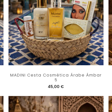
MADINI Cesta Cosmética Árabe Ámbar
5
45,00 €