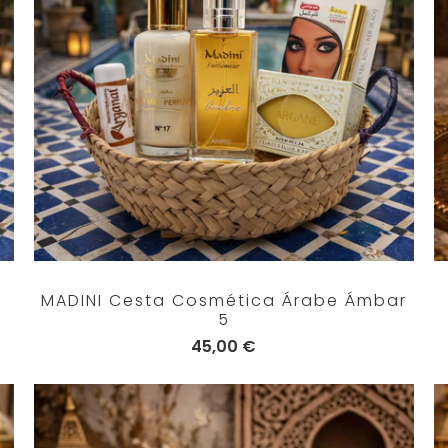
MADINI Cesta Cosmética Árabe Ámbar
5
45,00 €