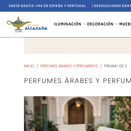
ENVÍO GRATIS +79€ EN ESPAÑA Y PORTUGAL
| DEVOLUCIONES GRAT
ILUMINACIÓN
DECORACIÓN
MUEB
INICIO
/
PERFUMES ÁRABES Y PERFUMEROS
/
PÁGINA 1 DE 2
PERFUMES ÁRABES Y PERFU