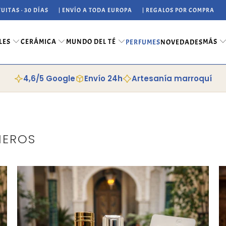
UITAS · 30 DÍAS
| ENVÍO A TODA EUROPA
| REGALOS POR COMPRA
LES
CERÁMICA
MUNDO DEL TÉ
MÁS
PERFUMES
NOVEDADES
4,6/5 Google
Envío 24h
Artesanía marroquí
MEROS