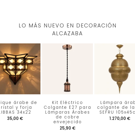
LO MÁS NUEVO EN DECORACIÓN
ALCAZABA
lique árabe de
Kit Eléctrico
Lámpara ára
ristal y forja
Colgante E27 para
colgante de la
LIBBAS 34x22
Lámparas Árabes
SEFRU 105x45
de cobre
35,00 €
1.270,00 €
envejecido
25,90 €