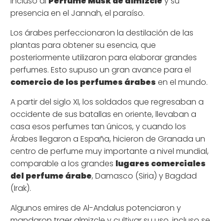
incluso al
Perfume Musk de almizcle
y su
presencia en el Jannah, el paraíso.
Los árabes perfeccionaron la destilación de las
plantas para obtener su esencia, que
posteriormente utilizaron para elaborar grandes
perfumes. Esto supuso un gran avance para el
comercio de los perfumes árabes
en el mundo.
A partir del siglo XI, los soldados que regresaban a
occidente de sus batallas en oriente, llevaban a
casa esos perfumes tan únicos, y cuando los
Árabes llegaron a España, hicieron de Granada un
centro de perfume muy importante a nivel mundial,
comparable a los grandes
lugares comerciales
del
perfume árabe
, Damasco (Siria) y Bagdad
(Irak).
Algunos emires de Al-Andalus potenciaron y
mandaron traer almizcle y cultivar su uso, incluso se