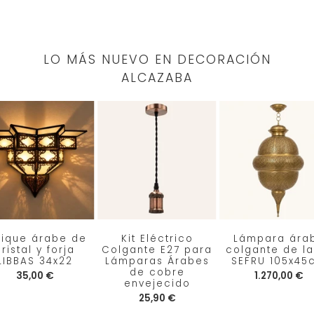
LO MÁS NUEVO EN DECORACIÓN
ALCAZABA
lique árabe de
Kit Eléctrico
Lámpara ára
ristal y forja
Colgante E27 para
colgante de la
LIBBAS 34x22
Lámparas Árabes
SEFRU 105x45
de cobre
35,00 €
1.270,00 €
envejecido
25,90 €