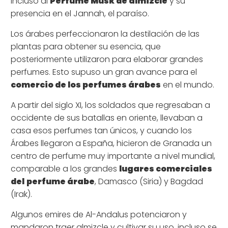
incluso al
Perfume Musk de almizcle
y su
presencia en el Jannah, el paraíso.
Los árabes perfeccionaron la destilación de las
plantas para obtener su esencia, que
posteriormente utilizaron para elaborar grandes
perfumes. Esto supuso un gran avance para el
comercio de los perfumes árabes
en el mundo.
A partir del siglo XI, los soldados que regresaban a
occidente de sus batallas en oriente, llevaban a
casa esos perfumes tan únicos, y cuando los
Árabes llegaron a España, hicieron de Granada un
centro de perfume muy importante a nivel mundial,
comparable a los grandes
lugares comerciales
del
perfume árabe
, Damasco (Siria) y Bagdad
(Irak).
Algunos emires de Al-Andalus potenciaron y
mandaron traer almizcle y cultivar su uso, incluso se