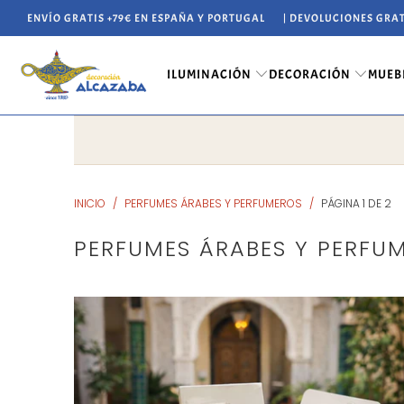
ENVÍO GRATIS +79€ EN ESPAÑA Y PORTUGAL
| DEVOLUCIONES GRAT
ILUMINACIÓN
DECORACIÓN
MUEB
INICIO
/
PERFUMES ÁRABES Y PERFUMEROS
/
PÁGINA 1 DE 2
PERFUMES ÁRABES Y PERFU