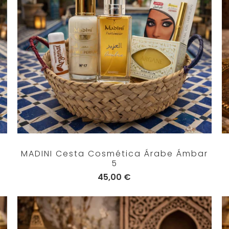
MADINI Cesta Cosmética Árabe Ámbar
5
45,00 €