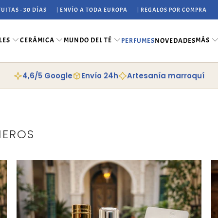
UITAS · 30 DÍAS
| ENVÍO A TODA EUROPA
| REGALOS POR COMPRA
LES
CERÁMICA
MUNDO DEL TÉ
MÁS
PERFUMES
NOVEDADES
4,6/5 Google
Envío 24h
Artesanía marroquí
MEROS