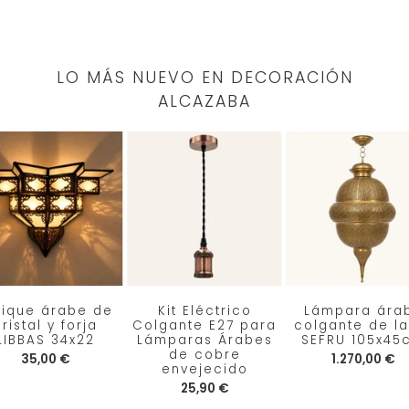
LO MÁS NUEVO EN DECORACIÓN
ALCAZABA
lique árabe de
Kit Eléctrico
Lámpara ára
ristal y forja
Colgante E27 para
colgante de la
LIBBAS 34x22
Lámparas Árabes
SEFRU 105x45
de cobre
35,00 €
1.270,00 €
envejecido
25,90 €