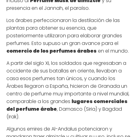
incluso al
Perfume Musk de almizcle
y su
presencia en el Jannah, el paraíso.
Los árabes perfeccionaron la destilación de las
plantas para obtener su esencia, que
posteriormente utilizaron para elaborar grandes
perfumes. Esto supuso un gran avance para el
comercio de los perfumes árabes
en el mundo.
A partir del siglo XI, los soldados que regresaban a
occidente de sus batallas en oriente, llevaban a
casa esos perfumes tan únicos, y cuando los
Árabes llegaron a España, hicieron de Granada un
centro de perfume muy importante a nivel mundial,
comparable a los grandes
lugares comerciales
del
perfume árabe
, Damasco (Siria) y Bagdad
(Irak).
Algunos emires de Al-Andalus potenciaron y
mandaron traer almizcle y cultivar su uso, incluso se