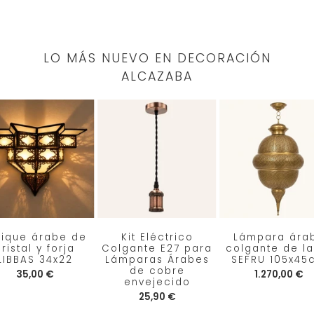
LO MÁS NUEVO EN DECORACIÓN
ALCAZABA
lique árabe de
Kit Eléctrico
Lámpara ára
ristal y forja
Colgante E27 para
colgante de la
LIBBAS 34x22
Lámparas Árabes
SEFRU 105x45
de cobre
35,00 €
1.270,00 €
envejecido
25,90 €