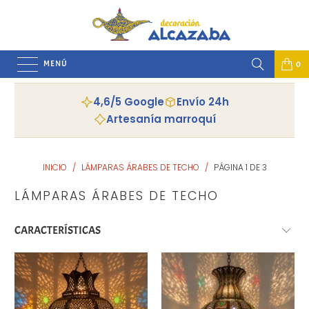
MENÚ
0
4,6/5 Google
Envío 24h
Artesanía marroquí
INICIO
/
LÁMPARAS ÁRABES DE TECHO
/
PÁGINA 1 DE 3
LÁMPARAS ÁRABES DE TECHO